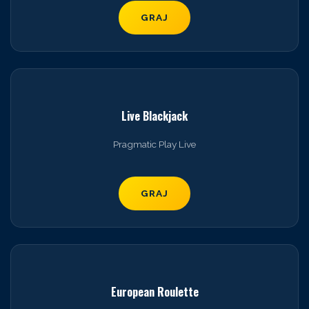
GRAJ
Live Blackjack
Pragmatic Play Live
GRAJ
European Roulette