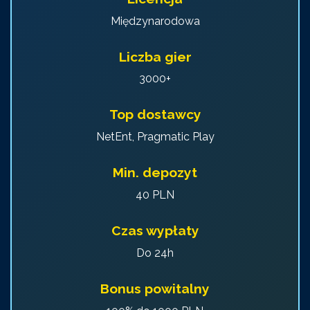
Międzynarodowa
Liczba gier
3000+
Top dostawcy
NetEnt, Pragmatic Play
Min. depozyt
40 PLN
Czas wypłaty
Do 24h
Bonus powitalny