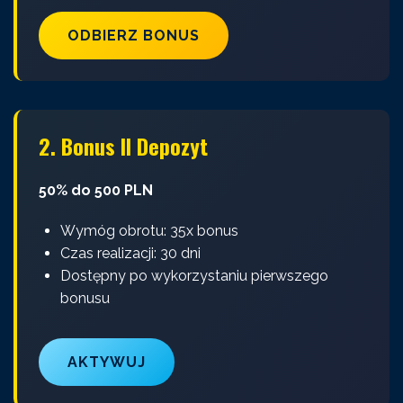
ODBIERZ BONUS
2. Bonus II Depozyt
50% do 500 PLN
Wymóg obrotu: 35x bonus
Czas realizacji: 30 dni
Dostępny po wykorzystaniu pierwszego
bonusu
AKTYWUJ