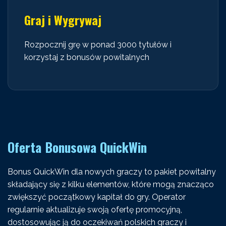
Graj i Wygrywaj
Rozpocznij grę w ponad 3000 tytułów i
korzystaj z bonusów powitalnych
Oferta Bonusowa QuickWin
Bonus QuickWin dla nowych graczy to pakiet powitalny
składający się z kilku elementów, które mogą znacząco
zwiększyć początkowy kapitał do gry. Operator
regularnie aktualizuje swoją ofertę promocyjną,
dostosowując ją do oczekiwań polskich graczy i