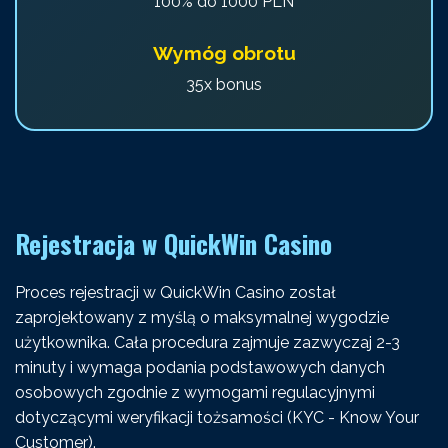
100% do 1000 PLN
Wymóg obrotu
35x bonus
Rejestracja w QuickWin Casino
Proces rejestracji w QuickWin Casino został
zaprojektowany z myślą o maksymalnej wygodzie
użytkownika. Cała procedura zajmuje zazwyczaj 2-3
minuty i wymaga podania podstawowych danych
osobowych zgodnie z wymogami regulacyjnymi
dotyczącymi weryfikacji tożsamości (KYC - Know Your
Customer).