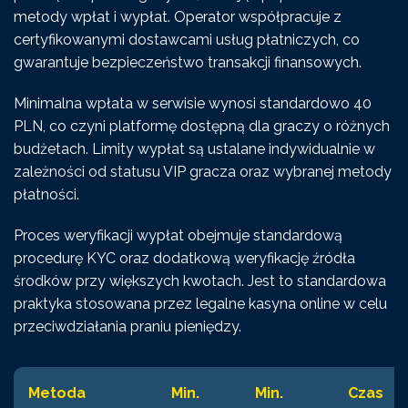
metody wpłat i wypłat. Operator współpracuje z
certyfikowanymi dostawcami usług płatniczych, co
gwarantuje bezpieczeństwo transakcji finansowych.
Minimalna wpłata w serwisie wynosi standardowo 40
PLN, co czyni platformę dostępną dla graczy o różnych
budżetach. Limity wypłat są ustalane indywidualnie w
zależności od statusu VIP gracza oraz wybranej metody
płatności.
Proces weryfikacji wypłat obejmuje standardową
procedurę KYC oraz dodatkową weryfikację źródła
środków przy większych kwotach. Jest to standardowa
praktyka stosowana przez legalne kasyna online w celu
przeciwdziałania praniu pieniędzy.
Metoda
Min.
Min.
Czas