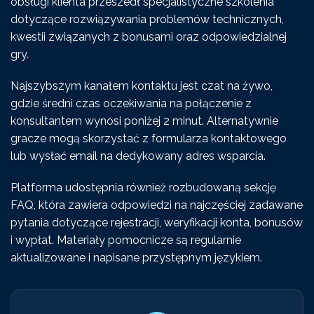
obsługi klienta przeszedł specjalistyczne szkolenia
dotyczące rozwiązywania problemów technicznych,
kwestii związanych z bonusami oraz odpowiedzialnej
gry.
Najszybszym kanałem kontaktu jest czat na żywo,
gdzie średni czas oczekiwania na połączenie z
konsultantem wynosi poniżej 2 minut. Alternatywnie
gracze mogą skorzystać z formularza kontaktowego
lub wysłać email na dedykowany adres wsparcia.
Platforma udostępnia również rozbudowaną sekcję
FAQ, która zawiera odpowiedzi na najczęściej zadawane
pytania dotyczące rejestracji, weryfikacji konta, bonusów
i wypłat. Materiały pomocnicze są regularnie
aktualizowane i napisane przystępnym językiem.