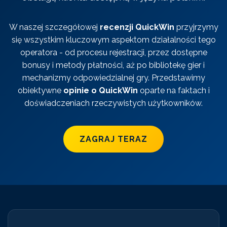
W naszej szczegółowej
recenzji QuickWin
przyjrzymy
się wszystkim kluczowym aspektom działalności tego
operatora - od procesu rejestracji, przez dostępne
bonusy i metody płatności, aż po bibliotekę gier i
mechanizmy odpowiedzialnej gry. Przedstawimy
obiektywne
opinie o QuickWin
oparte na faktach i
doświadczeniach rzeczywistych użytkowników.
ZAGRAJ TERAZ