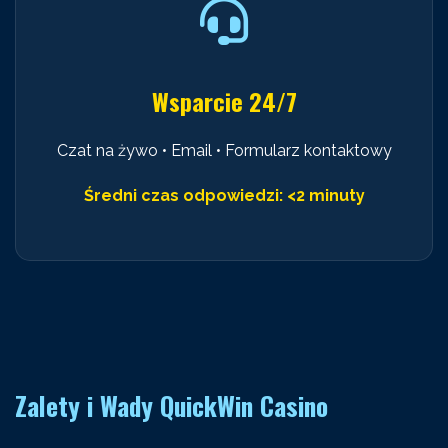
Wsparcie 24/7
Czat na żywo • Email • Formularz kontaktowy
Średni czas odpowiedzi: <2 minuty
Zalety i Wady QuickWin Casino